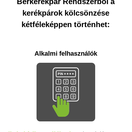
Bérkerékpár Rendszerből a
kerékpárok kölcsönzése
kétféleképpen történhet:
Alkalmi felhasználók