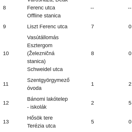
8
Ferenc utca
--
--
Offline stanica
9
Liszt Ferenc utca
7
0
Vasútállomás
Esztergom
10
(Železničná
8
0
stanica)
Schweidel utca
Szentgyörgymező
11
1
2
óvoda
Bánomi lakótelep
12
2
5
- iskolák
Hősök tere
13
5
0
Terézia utca