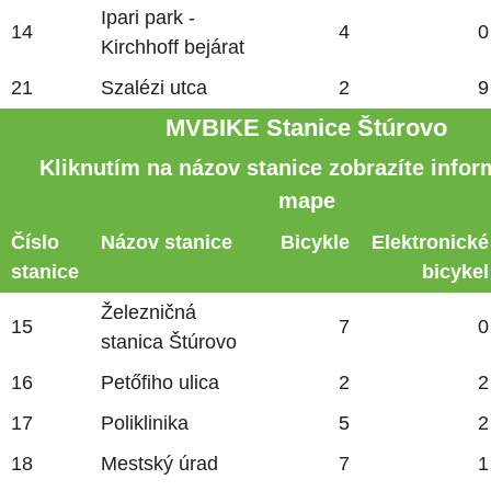
Ipari park -
14
4
0
Kirchhoff bejárat
21
Szalézi utca
2
9
MVBIKE Stanice Štúrovo
Kliknutím na názov stanice zobrazíte infor
mape
Číslo
Názov stanice
Bicykle
Elektronické
stanice
bicykel
Železničná
15
7
0
stanica Štúrovo
16
Petőfiho ulica
2
2
17
Poliklinika
5
2
18
Mestský úrad
7
1