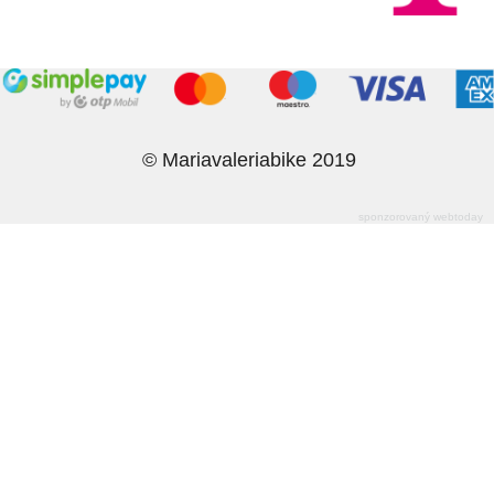
© Mariavaleriabike 2019
sponzorovaný webtoday