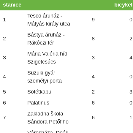
stanice
bicykel
Tesco áruház -
1
9
0
Mátyás király utca
Bástya áruház -
2
8
2
Rákóczi tér
Mária Valéria híd
3
3
4
Szigetcsúcs
Suzuki gyár
4
4
0
személyi porta
5
Sötétkapu
2
3
6
Palatinus
6
0
Zakladna škola
7
6
1
Sándora Petőfiho
Városháza, Deák